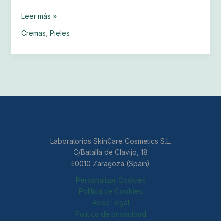
Leer más »
Cremas
,
Pieles
Laboratorios SkinCare Cosmetics S.L.
C/Batalla de Clavijo, 18
50010 Zaragoza (Spain)
Personalizar Cookies
Política de Cookies
Aviso Legal
Política de privacidad